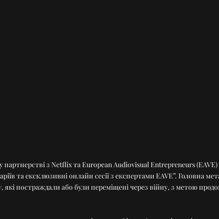
у партнерстві з Netflix та European Audiovisual Entrepreneurs (EAV
ріїв та ексклюзивні онлайн сесії з експертами EAVE”. Головна ме
у, які постраждали або були переміщені через війну, з метою прод