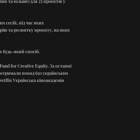
н та більше) для 25 проєктів у
 сесій, під час яких
арію та розвитку проєкту, на яких
в будь-який спосіб.
und for Creative Equity. За останні
 отримали понад 650 українських
etflix Українська кіноакадемія