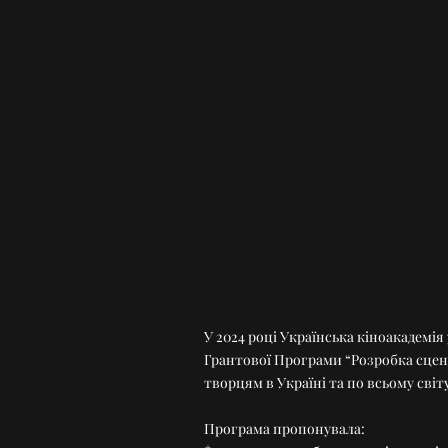
У 2024 році Українська кіноакадемія 
Грантової Програми “Розробка сцена
творцям в Україні та по всьому світ
Програма пропонувала: