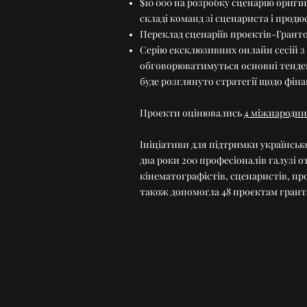
$10 000 на розробку сценарію оригі
складі команд зі сценариста і продю
Переклад сценаріїв проєктів-Грант
Серію ексклюзивних онлайн сесій з 
обговорюватимуться основні тенденці
буде розглянуто стратегії щодо фін
​Проєкти оцінювались
4 міжнародн
Ініціативи для підтримки української
два роки 200 професіоналів галузі 
кінематографістів, сценаристів, про
також допомогла 48 проєктам гранта