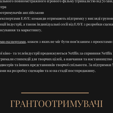
нального повнометражного ігрового фільму (тривалістю від 70 хвили
сера
оотримувачів англійською
експертами EAVE: команди отримають підтримку у вигляді групових
ї індустрії, а також індивідуальні сесії від EAVE з розробки сцен
ансування та маркетингу.
ими експертами
, кожен з яких не міг бути пов’язаним з проєктами 
 кіно- та телеіндустрії продовжуються Netflix за сприяння Netflix F
отримали стипендії для творчих цілей, а навчання та наставництво
дюсерів та інших представників творчої спільноти. За підтримки N
ми на розробку сценарію та 10 на стадії постпродакшну.
ГРАНТООТРИМУВАЧІ