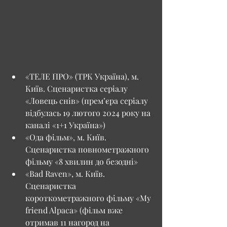
«ТЕЛЕ ПРО» (ТРК Україна), м. 
Київ. Сценаристка серіалу 
«Ловець снів» (прем’єра серіалу 
відбулась 19 лютого 2024 року на 
каналі «1+1 Україна»)
«Ода фільм», м. Київ. 
Сценаристка повнометражного 
фільму «8 хвилин до безодні»
«Bad Raven», м. Київ. 
Сценаристка 
короткометражного фільму «My 
friend Alpaca» (фільм вже 
отримав 11 нагород на 