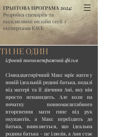
ГРАНТОВА ПРОГРАМА 2024:
Розробка сценаріїв та
ексклюзивні онлайн сесії з
експертами EAVE
ТИ НЕ ОДИН
ігровий повнометражний фільм
Сімнадцятирічний Макс мріє жити у 
новій ідеальній родині батька, подалі 
від матері та її дівчини Ані, яку він 
просто ненавидить. Але коли на 
початку повномасштабного 
вторгнення мати гине від рук 
окупантів, а Макс переїздить до 
батька, виявляється, що ідеальна 
родина батька – це ілюзія, а Аня стає 