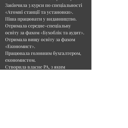
Закінчила 3 курси по спеціальності 
«Атомні станції та установки». 
Піша працювати у видавництво. 
Отримала середне-спеціальну 
освіту за фахом «Бухоблік та аудит». 
Отримала вищу освіту за фахом 
«Економист». 
Працювала головним бухгалтером, 
економистом.
Створила власне РА, з яким 
працювала на Дитячому 
Євробаченні-2013. Після 
Євробачення продовжила роботу у 
шоу-бізнесі: Європейськи ігри 2015, 
Молодіжна Олімпіада 2015, 
Євробачення 2017. З 2018 року 
працюю в кіновиробництві. З 2022 
року у вільний час – волонтерка.  