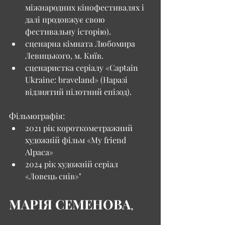
міжнародних кінофестивалях і 
далі продовжує свою 
фестивальну історію).
сценарна кімната Любомира 
Левицького, м. Київ. 
сценаристка серіалу «Captain 
Ukraine: braveland» (Наразі 
відзнятий пілотний епізод).
Фільмографія:
2021 рік короткометражний 
художній фільм «My friend 
Alpaca»
2024 рік художній серіал 
«Ловець снів»"
МАРІЯ СЕМЕНОВА
, 